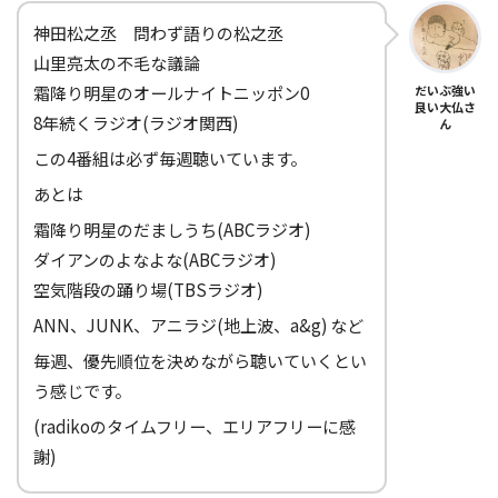
神田松之丞 問わず語りの松之丞
山里亮太の不毛な議論
霜降り明星のオールナイトニッポン0
だいぶ強い
良い大仏さ
8年続くラジオ(ラジオ関西)
ん
この4番組は必ず毎週聴いています。
あとは
霜降り明星のだましうち(ABCラジオ)
ダイアンのよなよな(ABCラジオ)
空気階段の踊り場(TBSラジオ)
ANN、JUNK、アニラジ(地上波、a&g) など
毎週、優先順位を決めながら聴いていくとい
う感じです。
(radikoのタイムフリー、エリアフリーに感
謝)