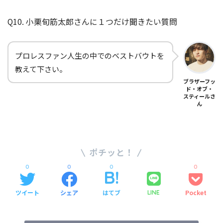
Q10. 小栗旬筋太郎さんに１つだけ聞きたい質問
プロレスファン人生の中でのベストバウトを
教えて下さい。
ブラザーフッ
ド・オブ・
スティールさ
ん
SHARE
0
0
0
0
ツイート
シェア
はてブ
Pocket
LINE