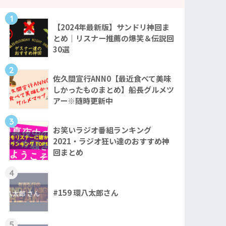
1
【2024年最新版】サンドリ神回ま
とめ｜リスナー推薦の爆笑＆伝説回
30選
2
佐久間宣行ANN0【最近食べて美味
しかったものまとめ】船長グルメツ
アー※随時更新中
3
お笑いラジオ番組ランキング
2021・ラジオ狂い達のおすすめ神
回まとめ
4
#159 環八太郎さん
5