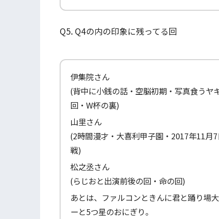
Q5. Q4の内の印象に残ってる回
伊集院さん
(背中に小銭の話・空脳初期・写真食うヤギ・W
回・W杯の裏)
山里さん
(2時間漫才・大喜利甲子園・2017年11
戦)
松之丞さん
(らじおと出演前後の回・命の回)
あとは、ファルコンときんに君と踊り場大回
ーと5つ星のおにぎり。