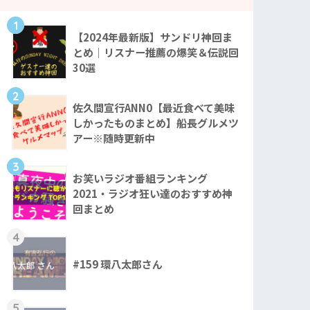
1
【2024年最新版】サンドリ神回ま
とめ｜リスナー推薦の爆笑＆伝説回
30選
2
佐久間宣行ANN0【最近食べて美味
しかったものまとめ】船長グルメツ
アー※随時更新中
3
お笑いラジオ番組ランキング
2021・ラジオ狂い達のおすすめ神
回まとめ
4
#159 環八太郎さん
5