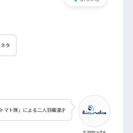
負ネタ
熟トマト隊」による二人羽織漫才
ヒコロヒーさん