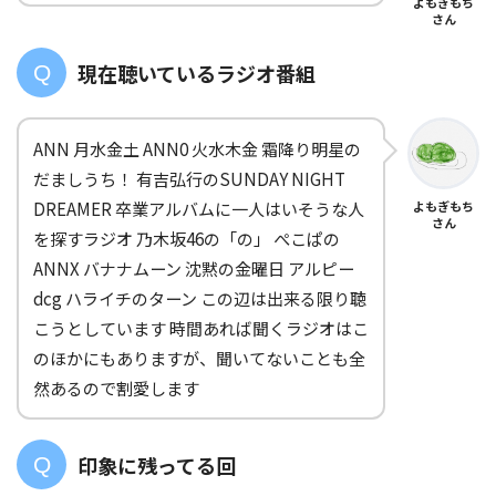
よもぎもち
さん
現在聴いているラジオ番組
ANN 月水金土 ANN0 火水木金 霜降り明星の
だましうち！ 有吉弘行のSUNDAY NIGHT
DREAMER 卒業アルバムに一人はいそうな人
よもぎもち
さん
を探すラジオ 乃木坂46の「の」 ぺこぱの
ANNX バナナムーン 沈黙の金曜日 アルピー
dcg ハライチのターン この辺は出来る限り聴
こうとしています 時間あれば聞くラジオはこ
のほかにもありますが、聞いてないことも全
然あるので割愛します
印象に残ってる回