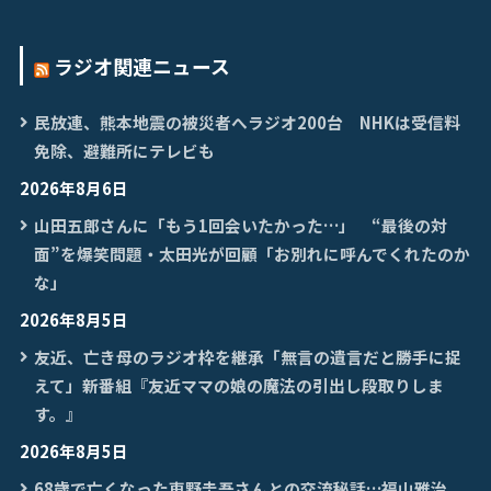
ラジオ関連ニュース
民放連、熊本地震の被災者へラジオ200台 NHKは受信料
免除、避難所にテレビも
2026年8月6日
山田五郎さんに「もう1回会いたかった…」 “最後の対
面”を爆笑問題・太田光が回顧「お別れに呼んでくれたのか
な」
2026年8月5日
友近、亡き母のラジオ枠を継承「無言の遺言だと勝手に捉
えて」新番組『友近ママの娘の魔法の引出し段取りしま
す。』
2026年8月5日
68歳で亡くなった東野圭吾さんとの交流秘話…福山雅治、