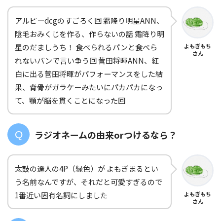
アルピーdcgのすごろく回 霜降り明星ANN、
陰毛おみくじを作る、作らないの話 霜降り明
星のだましうち！ 食べられるパンと食べら
よもぎもち
さん
れないパンで言い争う回 菅田将暉ANN、紅
白に出る菅田将暉がパフォーマンスをした結
果、背骨がガラケーみたいにパカパカになっ
て、顎が脳を貫くことになった回
ラジオネームの由来orつけるなら？
太鼓の達人の4P（緑色）が よもぎまるとい
う名前なんですが、それだと可愛すぎるので
1番近い固有名詞にしました
よもぎもち
さん