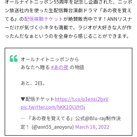
オールナイトニッポン55周年を記念し企画された、ニッポ
ン放送社内を使った生配信舞台演劇ドラマ『あの夜を覚え
てる』の
配信視聴チケット
が絶賛販売中です！ANNリスナ
ーだけが気づく小ネタも満載で、ラジオが大好きな人が作
ったんだなぁというのを全身から感じることができます。
オールナイトニッポンから
あなたへ贈る
#あの夜
の物語
あと、2日。
▼配信チケット
https://t.co/q3enxi2bxV
pic.twitter.com/hKK1QLVH5j
— 『あの夜を覚えてる』公式@Blu-ray制作決
定！ (@ann55_anoyoru)
March 18, 2022